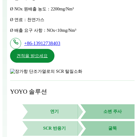
Ø NOx 원배출 농도：2200mg/Nm³
Ø 연료：천연가스
Ø 배출 요구 사항：NOx<10mg/Nm³
+86-13912738403
견적을 받으세요
YOYO 솔루션
연기
소변 주사
SCR 반응기
굴뚝