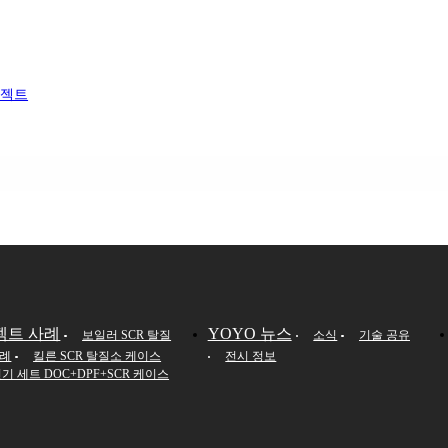
로젝트
젝트 사례
YOYO 뉴스
보일러 SCR 탈질
소식
기술 공유
사례
킬른 SCR 탈질소 케이스
전시 정보
기 세트 DOC+DPF+SCR 케이스