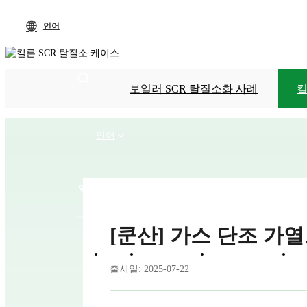
언어
보일러 SCR 탈질소화 사례
킬
언어
+86-13912738403
[쿤산] 가스 단조 가
홈
제품 장비
기술적 이점
프
출시일: 2025-07-22