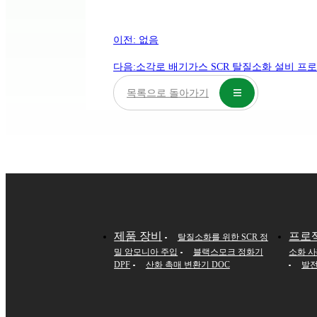
이전: 없음
다음:
소각로 배기가스 SCR 탈질소화 설비 프
목록으로 돌아가기
제품 장비
프로
탈질소화를 위한 SCR 정
밀 암모니아 주입
블랙스모크 정화기
소화 
DPF
산화 촉매 변환기 DOC
발전