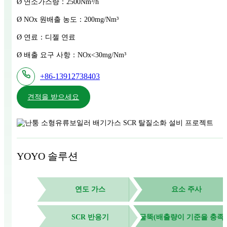
Ø 연소가스량：2500Nm³/h
Ø NOx 원배출 농도：200mg/Nm³
Ø 연료：디젤 연료
Ø 배출 요구 사항：NOx<30mg/Nm³
+86-13912738403
견적을 받으세요
YOYO 솔루션
연도 가스
요소 주사
SCR 반응기
굴뚝(배출량이 기준을 충족