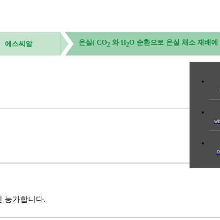
온실( CO
와 H
O 순환으로 온실 채소 재배에
에스씨알
2
2
wh
해
훨씬 능가합니다.