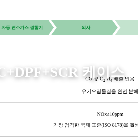
자동 연소가스 결합기
의사
C+DPF+SCR 케이스
CO 및 C
H
배출 없음
2
4
유기오염물질을 완전 분
NOx≤10ppm
가장 엄격한 국제 표준(ISO 8178)을 