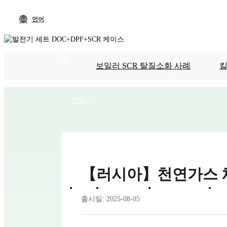
언어
보일러 SCR 탈질소화 사례
킬
언어
+86-13912738403
【러시아】천연가스 채
홈
제품 장비
기술적 이점
프
출시일: 2025-08-05