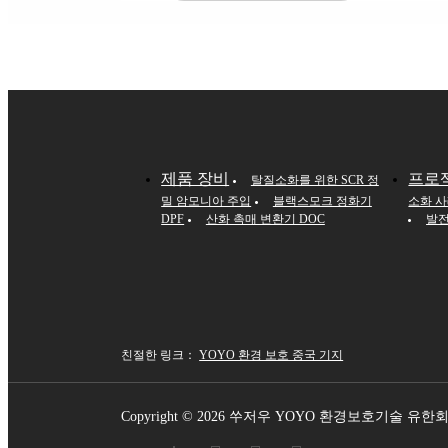
제품 장비
프로
탈질소화를 위한 SCR 정
밀 암모니아 주입
블랙스모크 정화기
소화 
DPF
산화 촉매 변환기 DOC
발전
친절한 링크：
YOYO 환경 보호 중국 기지
Copyright ©
2026 쑤저우 YOYO 환경보호기술 유한