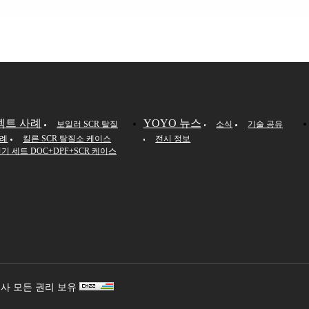
젝트 사례
YOYO 뉴스
보일러 SCR 탈질
소식
기술 공유
사례
킬른 SCR 탈질소 케이스
전시 정보
기 세트 DOC+DPF+SCR 케이스
회사 모든 권리 보유